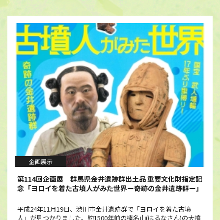
企画展示
第114回企画展 群馬県金井遺跡群出土品 重要文化財指定記
念「ヨロイを着た古墳人がみた世界ー奇跡の金井遺跡群ー」
平成24年11月19日、渋川市金井遺跡群で「ヨロイを着た古墳
人」が見つかりました。約1500年前の榛名山(はるなさん)の大噴