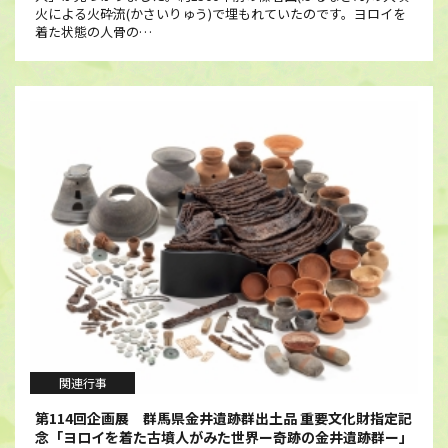
火による火砕流(かさいりゅう)で埋もれていたのです。ヨロイを
着た状態の人骨の…
関連行事
第114回企画展 群馬県金井遺跡群出土品 重要文化財指定記
念「ヨロイを着た古墳人がみた世界ー奇跡の金井遺跡群ー」