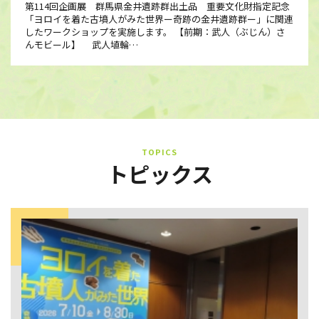
第114回企画展 群馬県金井遺跡群出土品 重要文化財指定記念
「ヨロイを着た古墳人がみた世界ー奇跡の金井遺跡群ー」に関連
したワークショップを実施します。 【前期：武人（ぶじん）さ
んモビール】 武人埴輪…
TOPICS
トピックス