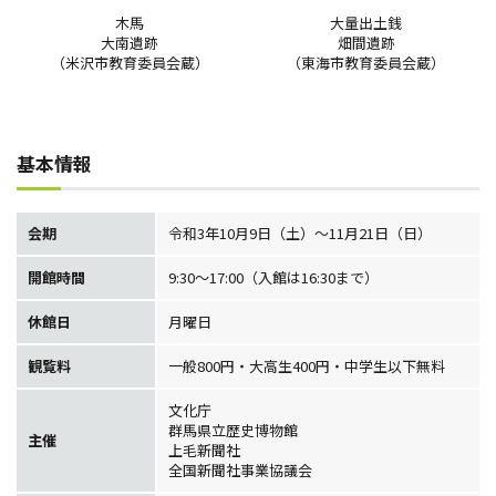
木馬
大量出土銭
大南遺跡
畑間遺跡
（米沢市教育委員会蔵）
（東海市教育委員会蔵）
基本情報
会期
令和3年10月9日（土）～11月21日（日）
開館時間
9:30～17:00（入館は16:30まで）
休館日
月曜日
観覧料
一般800円・大高生400円・中学生以下無料
文化庁
群馬県立歴史博物館
主催
上毛新聞社
全国新聞社事業協議会