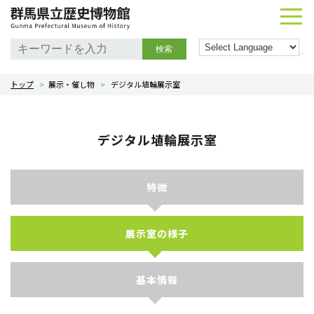
検索
トップ
>
展示・催し物
>
デジタル埴輪展示室
デジタル埴輪展示室
特徴
展示室の様子
基本情報