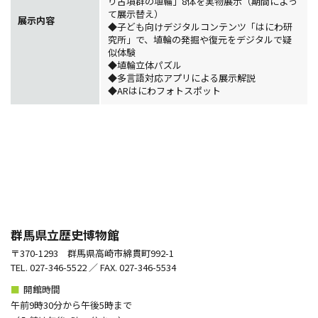
り古墳群の埴輪」8体を実物展示（期間によっ
て展示替え）
展示内容
◆子ども向けデジタルコンテンツ「はにわ研
究所」で、埴輪の発掘や復元をデジタルで疑
似体験
◆埴輪立体パズル
◆多言語対応アプリによる展示解説
◆ARはにわフォトスポット
群馬県立歴史博物館
〒370-1293 群馬県高崎市綿貫町992-1
TEL. 027-346-5522 ／ FAX. 027-346-5534
■
開館時間
午前9時30分から午後5時まで