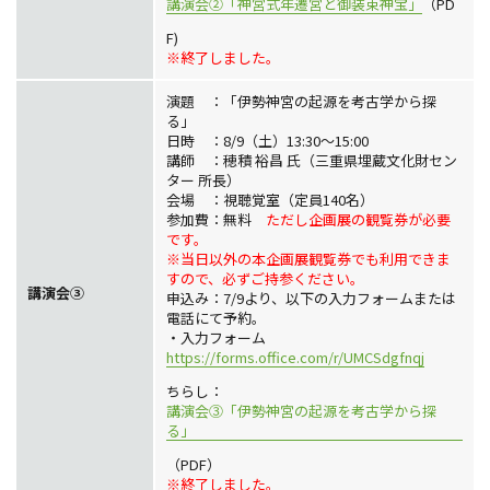
講演会②「神宮式年遷宮と御装束神宝」
（PD
F)
※終了しました。
演題 ：「伊勢神宮の起源を考古学から探
る」
日時 ：8/9（土）13:30～15:00
講師 ：穂積 裕昌 氏（三重県埋蔵文化財セン
ター 所長）
会場 ：視聴覚室（定員140名）
参加費：無料
ただし企画展の観覧券が必要
です。
※当日以外の本企画展観覧券でも利用できま
すので、必ずご持参ください。
講演会③
申込み：7/9より、以下の入力フォームまたは
電話にて予約。
・入力フォーム
https://forms.office.com/r/UMCSdgfnqj
ちらし：
講演会③「伊勢神宮の起源を考古学から探
る」
（PDF）
※終了しました。