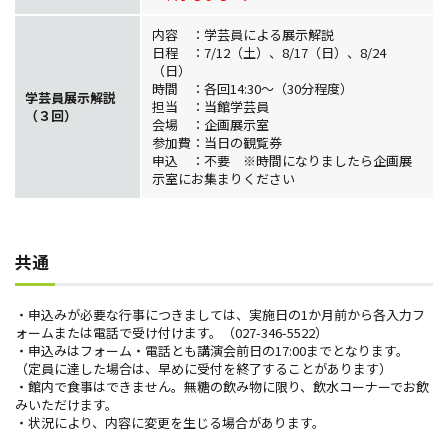
内容 ：学芸員による展示解説
日程 ：7/12（土）、8/17（日）、8/24
（日）
時間 ：各回14:30～（30分程度）
学芸員展示解説
担当 ：当館学芸員
（３回）
会場 ：企画展示室
参加費：当日の観覧券
申込 ：不要 ※時間になりましたら企画展
示室にお集まりください
共通
・申込みが必要な行事につきましては、実施日の1か月前から各入力フ
ォームまたは電話で受け付けます。（027-346-5522）
・申込みはフォーム・電話とも講演会前日の17:00までとなります。
（定員に達した場合は、早めに受付を終了することがあります）
・館内で食事はできません。無糖の飲み物に限り、飲水コーナーでお飲
みいただけます。
・状況により、内容に変更を生じる場合があります。