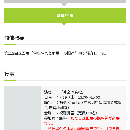
関連行事
開催概要
第112回企画展「伊勢神宮と群馬」の関連行事を紹介します。
行事
演題 ：「神宮の祭祀」
日時 ：7/19（土）13:30～15:00
講師 ：髙橋 弘幸 氏（神宮司庁祭儀部儀式課
長 神宮権禰宜）
会場 ：視聴覚室（定員140名）
参加費：無料
ただし企画展の観覧券が必要
です。
※当日以外の本企画展観覧券でも利用できま