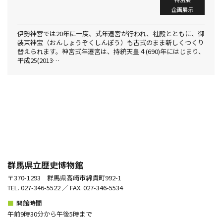
企画展示
伊勢神宮では20年に一度、式年遷宮が行われ、社殿とともに、御
装束神宝（おんしょうぞくしんぽう）も古式のまま新しくつくり
替えられます。神宮式年遷宮は、持統天皇４(690)年にはじまり、
平成25(2013…
群馬県立歴史博物館
〒370-1293 群馬県高崎市綿貫町992-1
TEL. 027-346-5522 ／ FAX. 027-346-5534
■
開館時間
午前9時30分から午後5時まで