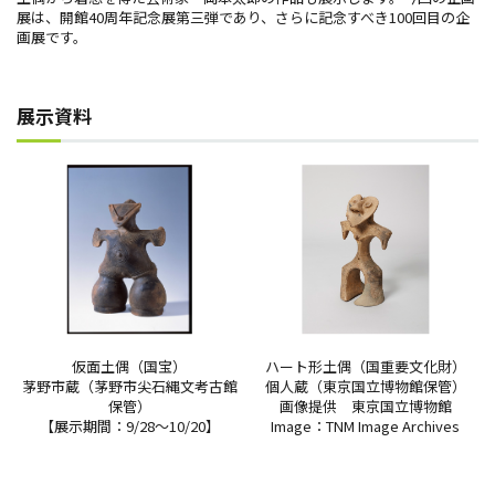
展は、開館40周年記念展第三弾であり、さらに記念すべき100回目の企
画展です。
展示資料
仮面土偶（国宝）
ハート形土偶（国重要文化財）
茅野市蔵（茅野市尖石縄文考古館
個人蔵（東京国立博物館保管）
保管）
画像提供 東京国立博物館
【展示期間：9/28～10/20】
Image：TNM Image Archives