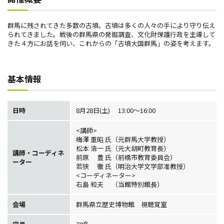
群馬に残されてきた多数の古墳。古墳は多くの人々の手により守り伝え
られてきました。戦後の群馬県の発掘調査、文化財保護行政を主導して
きた４方にお話を伺い、これからの「古墳大国群馬」の姿を考えます。
基本情報
日時
8月28日(土) 13:00～16:00
<講師>
梅澤 重昭 氏（元群馬大学教授）
松本 浩一 氏（元大胡町教育長）
講師・コーディネ
前原 豊 氏（前橋市教育委員会）
ーター
若狭 徹 氏（明治大学文学部准教授）
<コーディネーター>
右島 和夫 （当館特別館長）
会場
群馬県立歴史博物館 視聴覚室