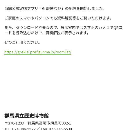
当館公式WEBアプリ「G-歴博なび」の配信を開始しました。
ご家庭のスマホやパソコンでも資料解説等をご覧いただけます。
また、ダウンロード不要なので、展示室内ではスマホのカメラでQRコ
ードを読み込むだけで、資料解説が表示されます。
ぜひご利用ください。
https://grekisi.pref.gunma.jp/roomlist/
群馬県立歴史博物館
〒370-1293 群馬県高崎市綿貫町992-1
TEL. 027-346-5522 ／ FAX. 027-346-5534