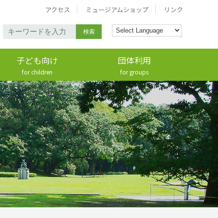
アクセス
ミュージアムショップ
リンク
検索
子ども向け
団体利用
for children
for groups
ワークショップ
学校団体
お茶の間ミュージアム
一般団体
キッズコーナー