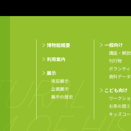
⼀般向け
博物館概要
講座・解説
利用案内
刊行物
ボランティ
展示
資料データ
常設展示
企画展示
こども向け
展示の歴史
ワークショ
お茶の間ミ
キッズコー