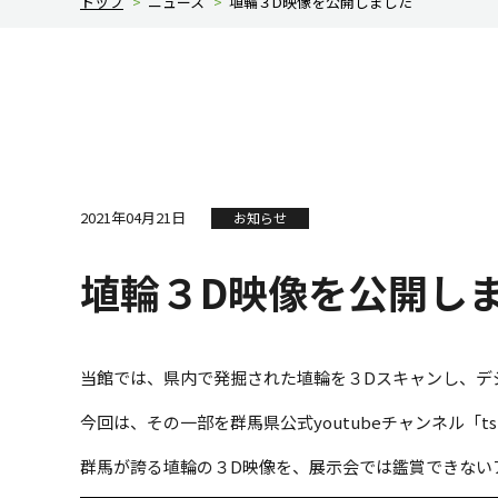
トップ
>
ニュース
>
埴輪３D映像を公開しました
2021年04月21日
お知らせ
埴輪３D映像を公開し
当館では、県内で発掘された埴輪を３Dスキャンし、デ
今回は、その一部を群馬県公式youtubeチャンネル「ts
群馬が誇る埴輪の３D映像を、展示会では鑑賞できない