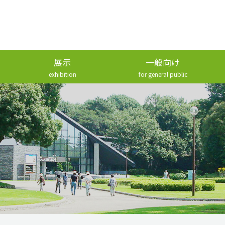
展示
一般向け
exhibition
for general public
常設展示
講座・解説
企画展示
刊行物
展示の歴史
ボランティア・友の会
資料データベース