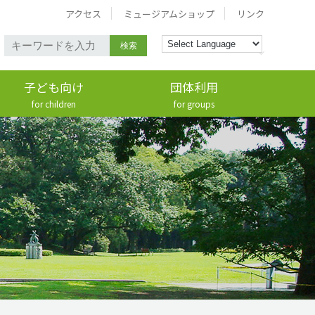
アクセス
ミュージアムショップ
リンク
検索
子ども向け
団体利用
for children
for groups
ワークショップ
学校団体
お茶の間ミュージアム
一般団体
キッズコーナー