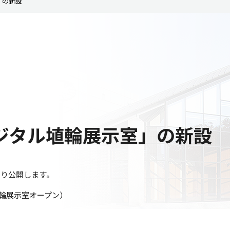
」の新設
ジタル埴輪展示室」の新設
より公開します。
輪展示室オープン）