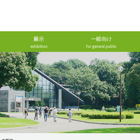
展示
一般向け
exhibition
for general public
常設展示
講座・解説
企画展示
刊行物
展示の歴史
ボランティア・友の会
資料データベース