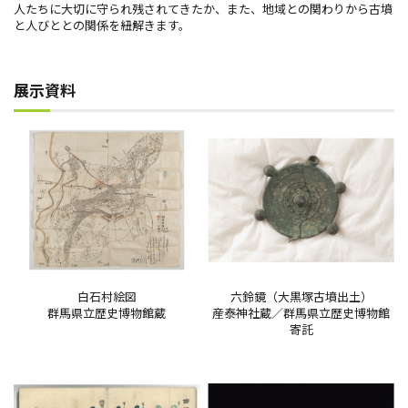
人たちに大切に守られ残されてきたか、また、地域との関わりから古墳
と人びととの関係を紐解きます。
展示資料
白石村絵図
六鈴鏡（大黒塚古墳出土）
群馬県立歴史博物館蔵
産泰神社蔵／群馬県立歴史博物館
寄託