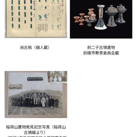
尚古帖（個人蔵）
前二子古墳遺物
前橋市教育委員会蔵
稲荷山寶物発見記念写真（稲荷山
古墳綴より）