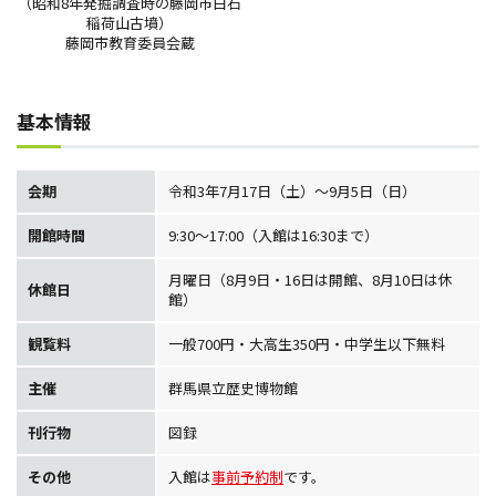
（昭和8年発掘調査時の藤岡市白石
稲荷山古墳）
藤岡市教育委員会蔵
基本情報
会期
令和3年7月17日（土）～9月5日（日）
開館時間
9:30～17:00（入館は16:30まで）
月曜日（8月9日・16日は開館、8月10日は休
休館日
館）
観覧料
一般700円・大高生350円・中学生以下無料
主催
群馬県立歴史博物館
刊行物
図録
その他
入館は
事前予約制
です。